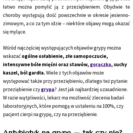
łatwo można pomylić ją z przeziębieniem. Obydwie te
choroby występują dość powszechnie w okresie jesienno-
zimowym, a co za tym idzie – niektóre objawy mogą okazać
się mylące.
Wśród najczęściej występujących objawów grypy można
wskazać
ogólne osłabienie, złe samopoczucie,
intensywne bóle mięśni oraz stawów,
gorączka
, suchy
kaszel, ból gardła.
Wiele z tych objawów może
występować także przy przeziębieniu, dlatego też pytanie:
przeziębienie czy
grypa
? Jest jak najbardziej uzasadnione.
W razie wątpliwości, lekarz ma możliwość zlecenia badań
laboratoryjnych, które pomogą w ustaleniu na 100%, czy
pacjent cierpi na grypę, czy na przeziębienie.
Antybiotyk na grypę – tak czy nie?