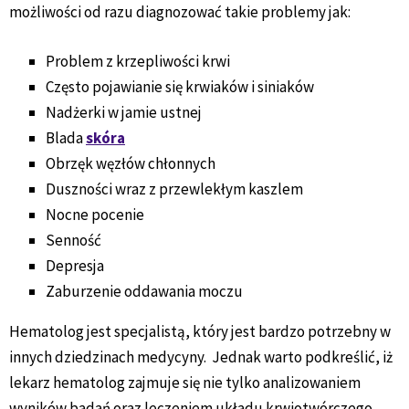
możliwości od razu diagnozować takie problemy jak:
Problem z krzepliwości krwi
Często pojawianie się krwiaków i siniaków
Nadżerki w jamie ustnej
Blada
skóra
Obrzęk węzłów chłonnych
Duszności wraz z przewlekłym kaszlem
Nocne pocenie
Senność
Depresja
Zaburzenie oddawania moczu
Hematolog jest specjalistą, który jest bardzo potrzebny w
innych dziedzinach medycyny. Jednak warto podkreślić, iż
lekarz hematolog zajmuje się nie tylko analizowaniem
wyników badań oraz leczeniem układu krwiotwórczego.