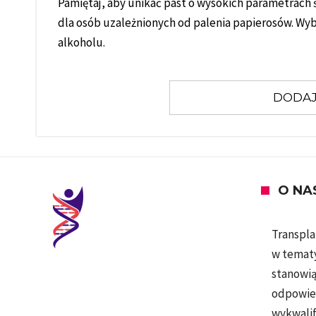
Pamiętaj, aby unikać past o wysokich parametrach 
dla osób uzależnionych od palenia papierosów. Wyb
alkoholu.
DODAJ
O NA
Transpla
w tematy
stanowią
odpowied
wykwalif