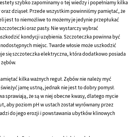
iestety szybko zapominamy o tej wiedzy i popełniamy kilka
 oraz dziąseł. Przede wszystkim powinniśmy pamiętać, że
li jest to niemożliwe to możemy je jedynie przepłukać
zczoteczki oraz pasty. Nie wystarczy wybrać
zkodzić kondycji uzębienia. Szczoteczka powinna być
udnodostępnych miejsc. Twarde włosie może uszkodzić
je się szczoteczka elektryczna, która dodatkowo posiada
 zębów.
amiętać kilka ważnych reguł. Zębów nie należy myć
wieżyć jamę ustną, jednak nie jest to dobry pomysł.
a sprawiają, że są w niej obecne kwasy, dlatego mycie
ut, aby poziom pH w ustach został wyrównany przez
dzi do jego erozji i powstawania ubytków klinowych