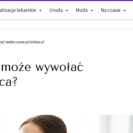
alizacje lekarskie
Uroda
Moda
Na czasie
ać nieleczona próchnica?
i może wywołać
ca?