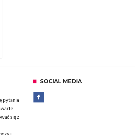
SOCIAL MEDIA
ę pytania
zawarte
wać się z
nozy i