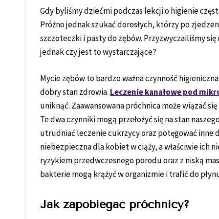
Gdy byliśmy dziećmi podczas lekcji o higienie czę
Próżno jednak szukać dorosłych, którzy po zjedzeniu
szczoteczki i pasty do zębów. Przyzwyczailiśmy się 
jednak czy jest to wystarczające?
Mycie zębów to bardzo ważna czynność higieniczna 
dobry stan zdrowia.
Leczenie kanałowe pod mik
uniknąć. Zaawansowana próchnica może wiązać się 
Te dwa czynniki mogą przełożyć się na stan nasze
utrudniać leczenie cukrzycy oraz potęgować inne d
niebezpieczna dla kobiet w ciąży, a właściwie ich n
ryzykiem przedwczesnego porodu oraz z niską ma
bakterie mogą krążyć w organizmie i trafić do płyn
Jak zapobiegać próchnicy?