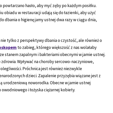
sto powtarzano hasło, aby myć zęby po każdym posiłku.
 obiadu w restauracji udają się do łazienki, aby użyć
do dbania o higienę jamy ustnej dwa razy w ciągu dnia,
nie tylko z perspektywy dbania o czystość, ale również o
roskopem
to zabieg, którego większość z nas wolałaby
ze stanem zapalnym i bakteriami obecnymi w jamie ustnej.
go zdrowia. Wpływać na choroby sercowo-naczyniowe,
olegliwości. Próchnica jest również niezwykle
ienarodzonych dzieci. Zapalenie przyzębia wiązane jest z
są urodzeniową noworodka. Obecne w jamie ustnej
u owodniowego i łożyska ciężarnej kobiety.