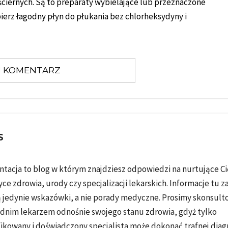
ściernych. Są to preparaty wybielające lub przeznaczone
ierz łagodny płyn do płukania bez chlorheksydyny i
 KOMENTARZ
S
ntacja to blog w którym znajdziesz odpowiedzi na nurtujące Ci
ce zdrowia, urody czy specjalizacji lekarskich. Informacje tu 
 jedynie wskazówki, a nie porady medyczne. Prosimy skonsulto
nim lekarzem odnośnie swojego stanu zdrowia, gdyż tylko
ikowany i doświadczony specjalista może dokonać trafnej diag