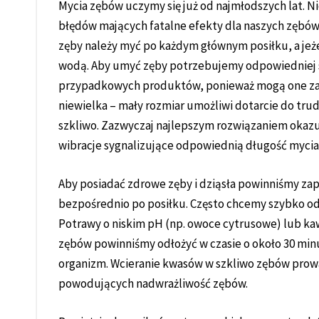
Mycia zębów uczymy się już od najmłodszych lat. N
błędów mających fatalne efekty dla naszych zębów
zęby należy myć po każdym głównym posiłku, a jeże
wodą. Aby umyć zęby potrzebujemy odpowiedniej s
przypadkowych produktów, ponieważ mogą one zas
niewielka – mały rozmiar umożliwi dotarcie do tr
szkliwo. Zazwyczaj najlepszym rozwiązaniem okazu
wibracje sygnalizujące odpowiednią długość mycia
Aby posiadać zdrowe zęby i dziąsła powinniśmy zap
bezpośrednio po posiłku. Często chcemy szybko odś
Potrawy o niskim pH (np. owoce cytrusowe) lub kaw
zębów powinniśmy odłożyć w czasie o około 30 min
organizm. Wcieranie kwasów w szkliwo zębów prowa
powodujących nadwrażliwość zębów.