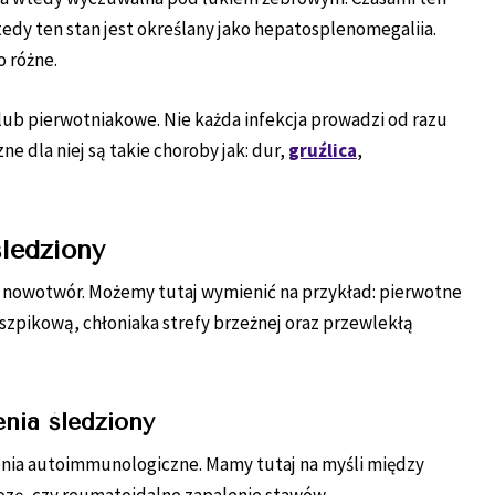
edy ten stan jest określany jako hepatosplenomegaliia.
 różne.
 lub pierwotniakowe. Nie każda infekcja prowadzi od razu
e dla niej są takie choroby jak: dur,
gruźlica
,
ledziony
 nowotwór. Możemy tutaj wymienić na przykład: pierwotne
szpikową, chłoniaka strefy brzeżnej oraz przewlekłą
nia śledziony
enia autoimmunologiczne. Mamy tutaj na myśli między