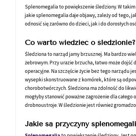
Splenomegalia to powiększenie śledziony. W taki
jakie splenomegalia daje objawy, zależy od tego, j
odnosić się zarówno do dzieci, jak i do dorosłych os
Co warto wiedzieć o śledzionie?
Śledziona to narząd jamy brzusznej. Ma bardzo wie
żebrowym. Przy urazie brzucha, łatwo może dojść do
operacyjne. Na szczęście życie bez tego narządu jes
wysepki skonstruowane z komórek, które są odpow
chorobotwórczych. Śledziona ma zdolność do likwi
mogłyby stanowić poważne zagrożenie dla całego 
drobnoustroje. W śledzionie jest również gromadz
Jakie są przyczyny splenomegali
Splenomegalia
to powiększenie śledziony. Jest 