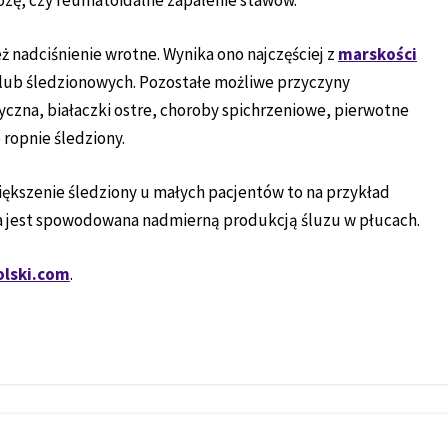
ozę, czy reumatoidalne zapalenie stawów.
nadciśnienie wrotne. Wynika ono najczęściej z
marskości
lub śledzionowych. Pozostałe możliwe przyczyny
yczna, białaczki ostre, choroby spichrzeniowe, pierwotne
ropnie śledziony.
iększenie śledziony u małych pacjentów to na przykład
a jest spowodowana nadmierną produkcją śluzu w płucach.
olski.com
.