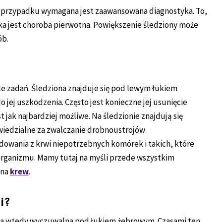
m przypadku wymagana jest zaawansowana diagnostyka. To,
aka jest choroba pierwotna. Powiększenie śledziony może
ób.
le zadań. Śledziona znajduje się pod lewym łukiem
 jej uszkodzenia. Często jest konieczne jej usunięcie
t jak najbardziej możliwe. Na śledzionie znajdują się
iedzialne za zwalczanie drobnoustrojów
dowania z krwi niepotrzebnych komórek i takich, które
organizmu. Mamy tutaj na myśli przede wszystkim
ona
krew
.
i?
ona wtedy wyczuwalna pod łukiem żebrowym. Czasami ten